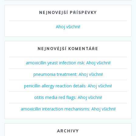
NEJNOVĚJŠÍ PŘÍSPĚVKY
Ahoj všichni!
NEJNOVĚJŠÍ KOMENTÁŘE
amoxicillin yeast infection risk
:
Ahoj všichni!
pneumonia treatment
:
Ahoj všichni!
penicillin allergy reaction details
:
Ahoj všichni!
otitis media red flags
:
Ahoj všichni!
amoxicillin interaction mechanisms
:
Ahoj všichni!
ARCHIVY