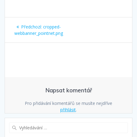
Navigace
Předchozí
Předchozí:
cropped-
pro
příspěvek:
webbanner_pointnet.png
příspěvek
Napsat komentář
Pro přidávání komentářů se musíte nejdříve
přihlásit
.
Vyhledat: