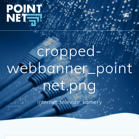
Přeskočit
na
obsah
cropped-
webbanner_point
net.png
internet, televize, kamery