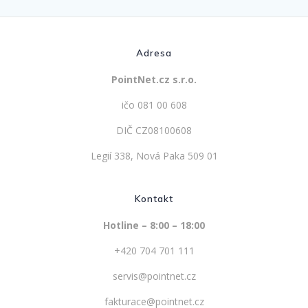
Adresa
PointNet.cz s.r.o.
ičo 081 00 608
DIČ CZ08100608
Legií 338, Nová Paka 509 01
Kontakt
Hotline – 8:00 – 18:00
+420 704 701 111
servis@pointnet.cz
fakturace@pointnet.cz